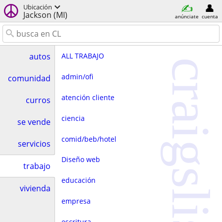
Ubicación
Jackson (MI)
anúnciate
cuenta
ALL TRABAJO
autos
craigslist
admin/ofi
comunidad
atención cliente
curros
ciencia
se vende
comid/beb/hotel
servicios
Diseño web
trabajo
educación
vivienda
empresa
escritura